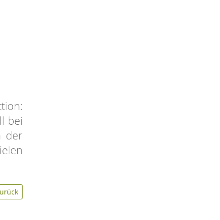
tion:
l bei
n der
elen
urück